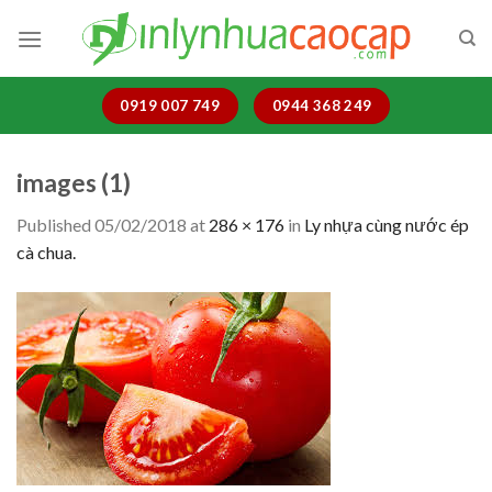
Skip
to
content
0919 007 749
0944 368 249
images (1)
Published
05/02/2018
at
286 × 176
in
Ly nhựa cùng nước ép
cà chua.