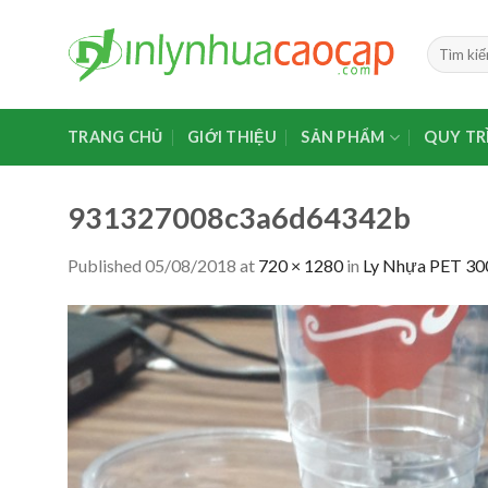
Skip
to
Tìm
content
kiếm:
TRANG CHỦ
GIỚI THIỆU
SẢN PHẨM
QUY TR
931327008c3a6d64342b
Published
05/08/2018
at
720 × 1280
in
Ly Nhựa PET 30