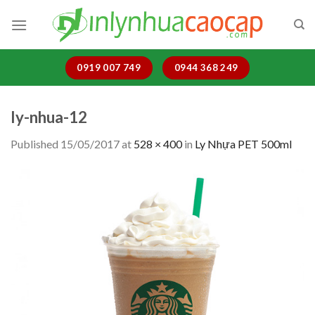
Skip
to
content
0919 007 749
0944 368 249
ly-nhua-12
Published
15/05/2017
at
528 × 400
in
Ly Nhựa PET 500ml