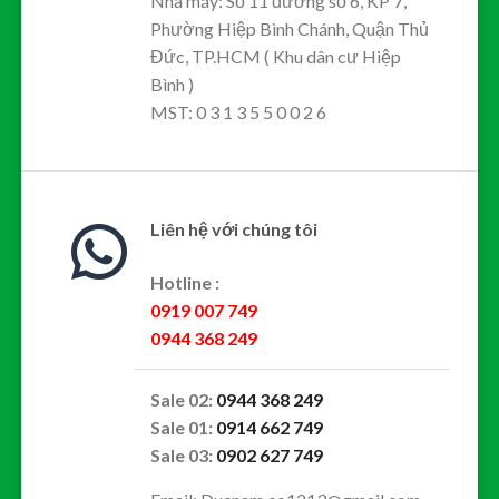
Nhà máy: Số 11 đường số 6, KP 7,
Phường Hiệp Bình Chánh, Quận Thủ
Đức, TP.HCM ( Khu dân cư Hiệp
Bình )
MST: 0 3 1 3 5 5 0 0 2 6
Liên hệ với chúng tôi
Hotline :
0919 007 749
0944 368 249
Sale 02:
0944 368 249
Sale 01:
0914 662 749
Sale 03:
0902 627 749