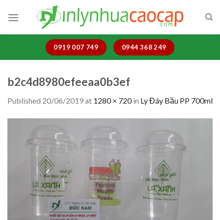
Skip
to
content
0919 007 749
0944 368 249
b2c4d8980efeeaa0b3ef
Published
20/06/2019
at
1280 × 720
in
Ly Đáy Bầu PP 700ml